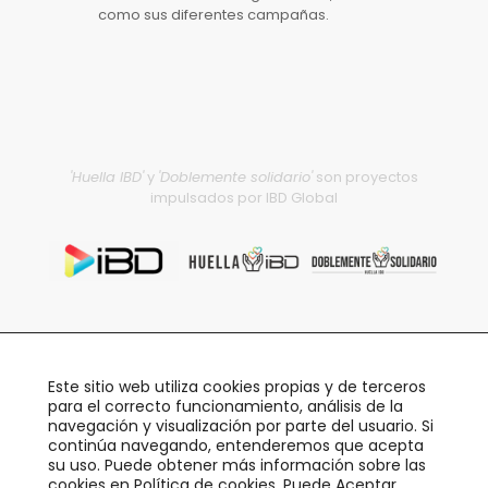
como sus diferentes campañas.
'Huella IBD'
y
'Doblemente solidario'
son proyectos
impulsados por IBD Global
Este sitio web utiliza cookies propias y de terceros
para el correcto funcionamiento, análisis de la
navegación y visualización por parte del usuario. Si
continúa navegando, entenderemos que acepta
su uso. Puede obtener más información sobre las
©2026 Todos los derechos reservados · Desarrollado
cookies en
Política de cookies
. Puede Aceptar,